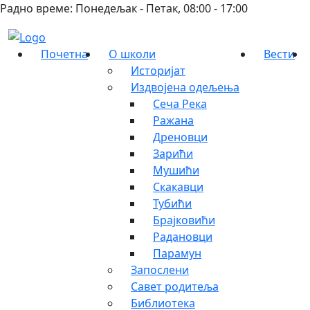
Радно време: Понедељак - Петак, 08:00 - 17:00
Почетна
О школи
Вести
Историјат
Издвојена одељења
Сеча Река
Ражана
Дреновци
Зарићи
Мушићи
Скакавци
Тубићи
Брајковићи
Радановци
Парамун
Запослени
Савет родитеља
Библиотека