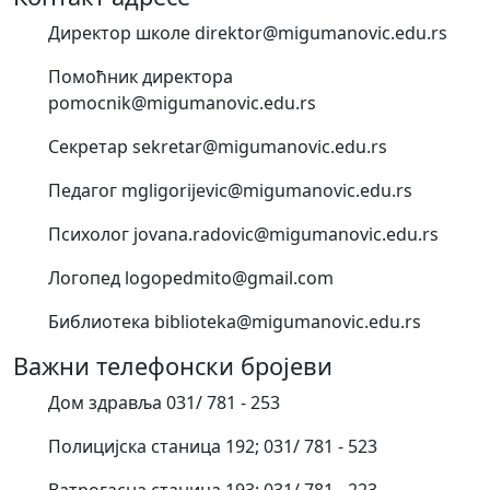
Директор школе direktor@migumanovic.edu.rs
Помоћник директора
pomocnik@migumanovic.edu.rs
Секретар sekretar@migumanovic.edu.rs
Педагог mgligorijevic@migumanovic.edu.rs
Психолог jovana.radovic@migumanovic.edu.rs
Логопед logopedmito@gmail.com
Библиотека biblioteka@migumanovic.edu.rs
Важни телефонски бројеви
Дом здравља 031/ 781 - 253
Полицијска станица 192; 031/ 781 - 523
Ватрогасна станица 193; 031/ 781 - 223