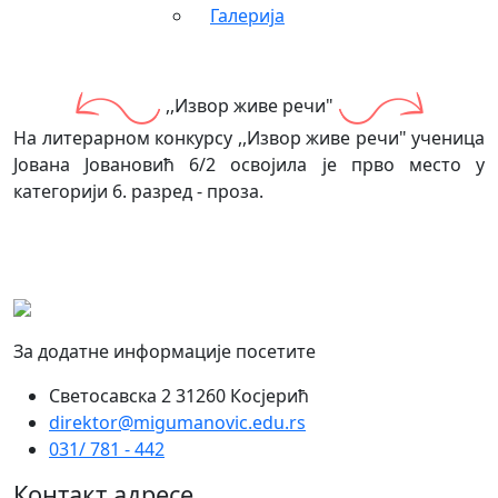
Галерија
,,Извор живе речи"
На литерарном конкурсу ,,Извор живе речи" ученица
Јована Јовановић 6/2 освојила је прво место у
категорији 6. разред - проза.
За додатне информације посетите
Светосавска 2 31260 Косјерић
direktor@migumanovic.edu.rs
031/ 781 - 442
Контакт адресе