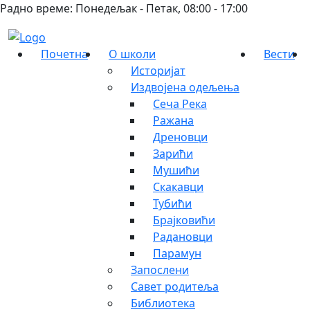
Радно време: Понедељак - Петак, 08:00 - 17:00
Почетна
О школи
Вести
Историјат
Издвојена одељења
Сеча Река
Ражана
Дреновци
Зарићи
Мушићи
Скакавци
Тубићи
Брајковићи
Радановци
Парамун
Запослени
Савет родитеља
Библиотека