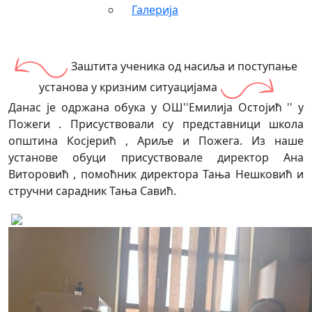
Галерија
Заштита ученика од насиља и поступање
установа у кризним ситуацијама
Данас је одржана обука у ОШ''Емилија Остојић '' у
Пожеги . Присуствовали су представници школа
општина Косјерић , Ариље и Пожега. Из наше
установе обуци присуствовале директор Ана
Виторовић , помоћник директора Тања Нешковић и
стручни сарадник Тања Савић.