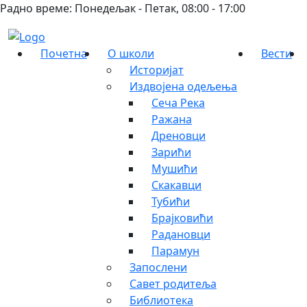
Радно време: Понедељак - Петак, 08:00 - 17:00
Почетна
О школи
Вести
Историјат
Издвојена одељења
Сеча Река
Ражана
Дреновци
Зарићи
Мушићи
Скакавци
Тубићи
Брајковићи
Радановци
Парамун
Запослени
Савет родитеља
Библиотека