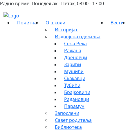
Радно време: Понедељак - Петак, 08:00 - 17:00
Почетна
О школи
Вести
Историјат
Издвојена одељења
Сеча Река
Ражана
Дреновци
Зарићи
Мушићи
Скакавци
Тубићи
Брајковићи
Радановци
Парамун
Запослени
Савет родитеља
Библиотека