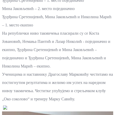
Ђурђина Сретенијевић – 1. место појединачно
Мина Јаковљевић – 2. место појединачно
Ђурђина Сретенијевић, Мина Јаковљевић и Николина Марић
– 1. место екипно
На републички ниво такмичења пласирали су се Коста
Јовановић, Немања Пантић и Лазар Николић - појединачно и
екипно, Ђурђина Сретенијевић и Мина Јаковљевић –
појединачно и Ђурђина Сретенијевић, Мина Јаковљевић и
Николина Марић – екипно.
Ученицима и наставнику Драгославу Марковићу честитамо на
постигнутим резултатима и желимо им успех на наредном
нивоу такмичења. Честитке упућујемо и стрељачком клубу
„Око соколово“ и тренеру Марку Савићу.