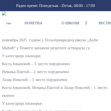
Радно време: Понедељак - Петак, 08:00 - 17:00
ПОЧЕТНА
О ШКОЛИ
ВЕСТИ
Окружно такмичење у стрељаштву
На окружном такмичењу у стрељаштву, одржаном 25.
новембра 2025. године у Пољопривредној школи „Љубо
Мићић“ у Пожеги запажене резултате остварили су:
У категорији пионири:
Коста Јовановић – 1. место појединачно
Немања Пантић – 2. место појединачно
Лазар Николић – 3. место појединачно
Коста Јовановић, Немања Пантић и Лазар Николић – 1. место
екипно
У категорији пионирке: