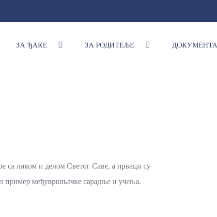
ЗА ЂАКЕ
ЗА РОДИТЕЉЕ
ДОКУМЕНТ
е са ликом и делом Светог Саве, а прваци су
ан пример међувршњачке сарадње и учења.