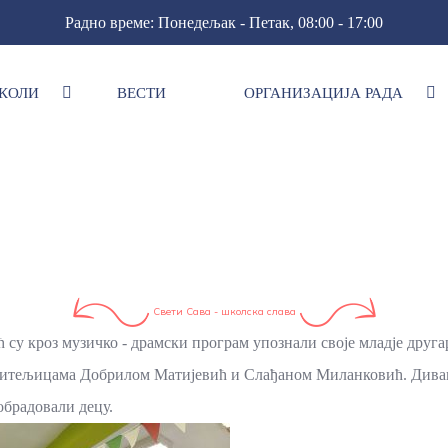
Радно време: Понедељак - Петак, 08:00 - 17:00
КОЛИ
ВЕСТИ
ОРГАНИЗАЦИЈА РАДА
Свети Сава - школска слава
у кроз музичко - драмски програм упознали своје младје другар
 учитељицама Добрилом Матијевић и Слађаном Миланковић. Див
брадовали децу.