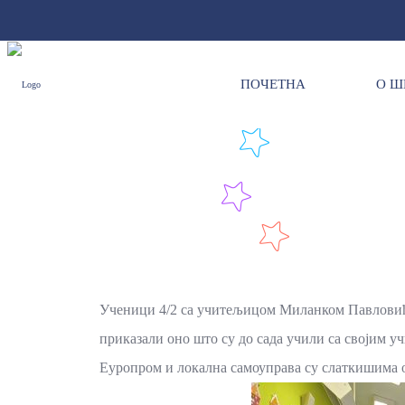
ПОЧЕТНА
О Ш
Ученици 4/2 са учитељицом Миланком Павловић с
приказали оно што су до сада учили са својим
Еуропром и локална самоуправа су слаткишима о