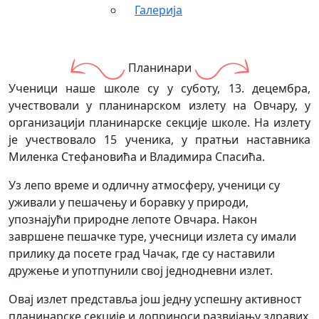
Галерија
Планинари
Ученици наше школе су у суботу, 13. децембра,
учествовали у планинарском излету на Овчару, у
организацији планинарске секције школе. На излету
је учествовало 15 ученика, у пратњи наставника
Миленка Стефановића и Владимира Спасића.
Уз лепо време и одличну атмосферу, ученици су
уживали у пешачењу и боравку у природи,
упознајући природне лепоте Овчара. Након
завршене пешачке туре, учесници излета су имали
прилику да посете град Чачак, где су наставили
дружење и употпунили свој једнодневни излет.
Овај излет представља још једну успешну активност
планинарске секције и доприноси развијању здравих