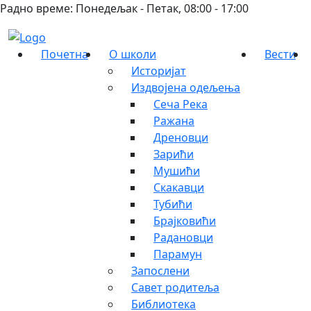
Радно време: Понедељак - Петак, 08:00 - 17:00
Почетна
О школи
Вести
Историјат
Издвојена одељења
Сеча Река
Ражана
Дреновци
Зарићи
Мушићи
Скакавци
Тубићи
Брајковићи
Радановци
Парамун
Запослени
Савет родитеља
Библиотека