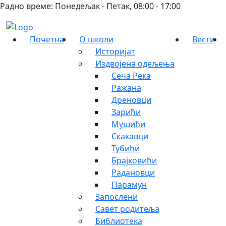
Радно време: Понедељак - Петак, 08:00 - 17:00
Почетна
О школи
Вести
Историјат
Издвојена одељења
Сеча Река
Ражана
Дреновци
Зарићи
Мушићи
Скакавци
Тубићи
Брајковићи
Радановци
Парамун
Запослени
Савет родитеља
Библиотека