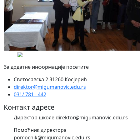
За додатне информације посетите
Светосавска 2 31260 Косјерић
direktor@migumanovic.edu.rs
031/ 781 - 442
Контакт адресе
Директор школе direktor@migumanovic.edu.rs
Помоћник директора
pomocnik@migumanovic.edu.rs