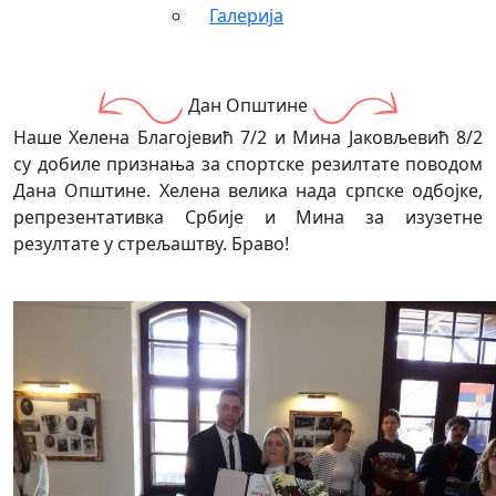
Галерија
Дан Општине
Наше Хелена Благојевић 7/2 и Мина Јаковљевић 8/2
су добиле признања за спортске резилтате поводом
Дана Општине. Хелена велика нада српске одбојке,
репрезентативка Србије и Мина за изузетне
резултате у стрељаштву. Браво!