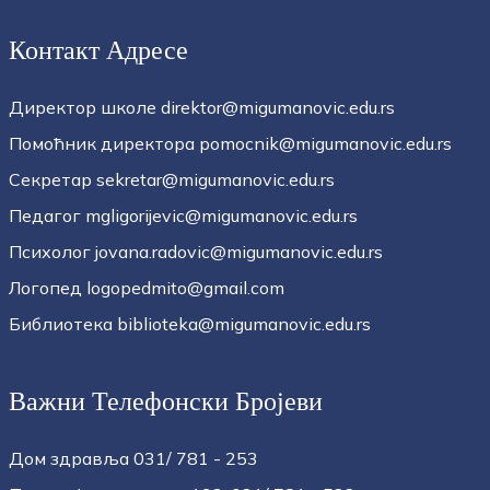
Контакт Адресе
Директор школе direktor@migumanovic.edu.rs
Помоћник директора pomocnik@migumanovic.edu.rs
Секретар sekretar@migumanovic.edu.rs
Педагог mgligorijevic@migumanovic.edu.rs
Психолог jovana.radovic@migumanovic.edu.rs
Логопед logopedmito@gmail.com
Библиотека biblioteka@migumanovic.edu.rs
Важни Телефонски Бројеви
Дом здравља 031/ 781 - 253