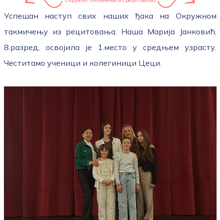
Окружно такмичење из рецитовања
Успешан наступ свих наших ђака на Окружном
такмичењу из рецитовања. Наша Марија Јанковић,
8.разред, освојила је 1.место у средњем узрасту.
Честитамо ученици и колегиници Цеци.