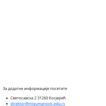
За додатне информације посетите
Светосавска 2 31260 Косјерић
direktor@migumanovic.edu.rs