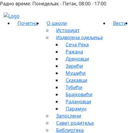
Радно време: Понедељак - Петак, 08:00 - 17:00
Почетна
О школи
Вести
Историјат
Издвојена одељења
Сеча Река
Ражана
Дреновци
Зарићи
Мушићи
Скакавци
Тубићи
Брајковићи
Радановци
Парамун
Запослени
Савет родитеља
Библиотека