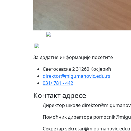
За додатне информације посетите
Светосавска 2 31260 Косјерић
direktor@migumanovic.edu.rs
031/ 781 - 442
Контакт адресе
Директор школе direktor@migumanovi
Помоћник директора pomocnik@migum
Секретар sekretar@migumanovic.edu.r