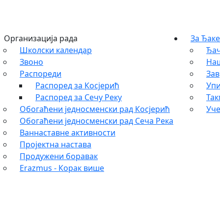
Организација рада
За Ђаке
Школски календар
Ђач
Звоно
На
Распореди
Зав
Распоред за Косјерић
Упи
Распоред за Сечу Реку
Та
Обогаћени једносменски рад Косјерић
Уче
Обогаћени једносменски рад Сеча Река
Ваннаставне активности
Пројектна настава
Продужени боравак
Erazmus - Корак више