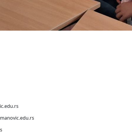
c.edu.rs
anovic.edu.rs
s