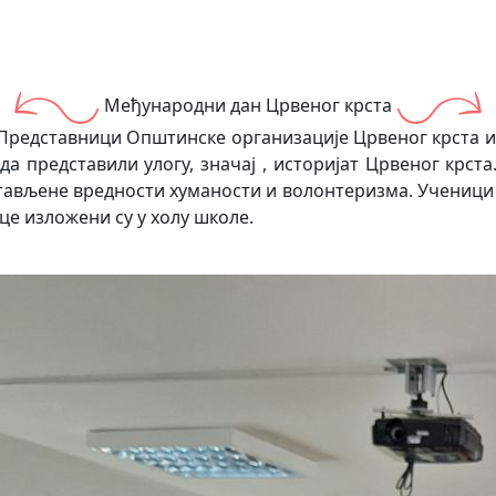
Међународни дан Црвеног крста
. Представници Општинске организације Црвеног крста 
а представили улогу, значај , историјат Црвеног крста.
ављене вредности хуманости и волонтеризма. Ученици с
е изложени су у холу школе.