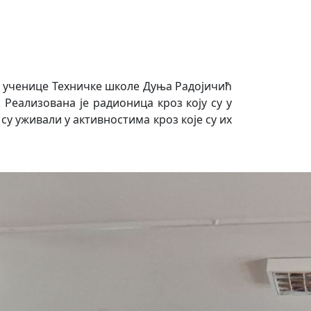
и ученице Техничке школе Дуња Радојичић
 Реализована је радионица кроз коју су у
у уживали у активностима кроз које су их