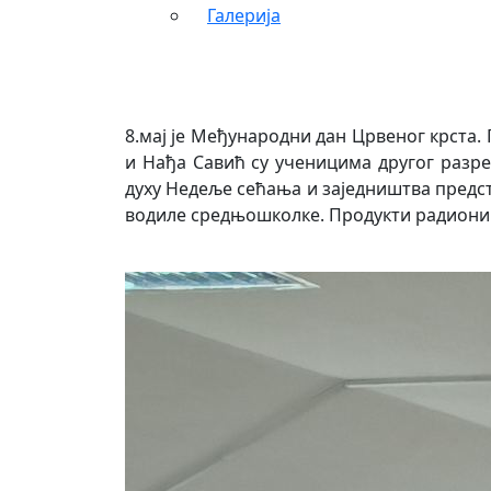
Галерија
8.мај је Међународни дан Црвеног крста
и Нађа Савић су ученицима другог разред
духу Недеље сећања и заједништва предст
водиле средњошколке. Продукти радиониц