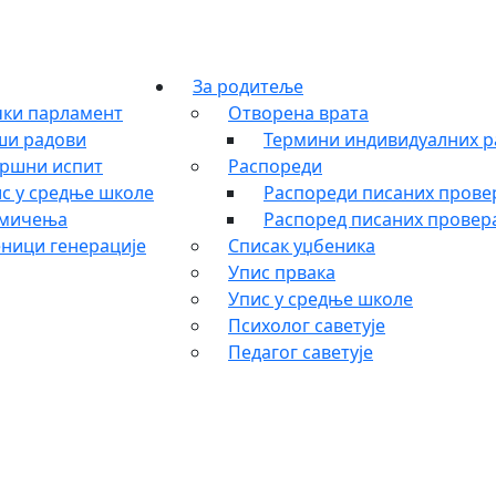
За родитеље
ки парламент
Отворена врата
ши радови
Термини индивидуалних р
ршни испит
Распореди
с у средње школе
Распореди писаних провер
кмичења
Распоред писаних провера
ници генерације
Списак уџбеника
Упис првака
Упис у средње школе
Психолог саветује
Педагог саветује