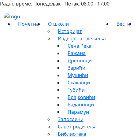
Радно време: Понедељак - Петак, 08:00 - 17:00
Почетна
О школи
Вести
Историјат
Издвојена одељења
Сеча Река
Ражана
Дреновци
Зарићи
Мушићи
Скакавци
Тубићи
Брајковићи
Радановци
Парамун
Запослени
Савет родитеља
Библиотека