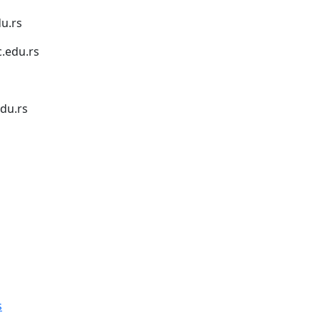
u.rs
.edu.rs
du.rs
1
s