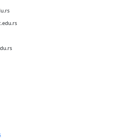
u.rs
.edu.rs
du.rs
1
s