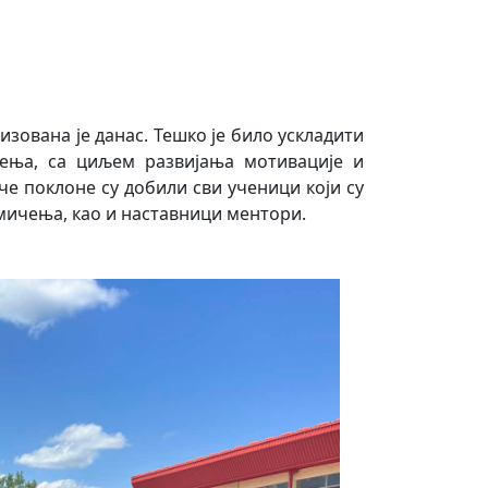
зована је данас. Тешко је било ускладити
чења, са циљем развијања мотивације и
е поклоне су добили сви ученици који су
мичења, као и наставници ментори.