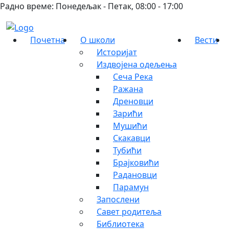
Радно време: Понедељак - Петак, 08:00 - 17:00
Почетна
О школи
Вести
Историјат
Издвојена одељења
Сеча Река
Ражана
Дреновци
Зарићи
Мушићи
Скакавци
Тубићи
Брајковићи
Радановци
Парамун
Запослени
Савет родитеља
Библиотека