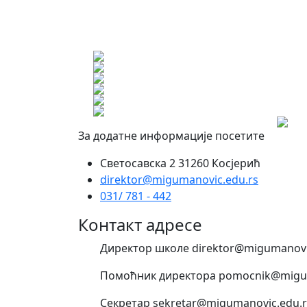
За додатне информације посетите
Светосавска 2 31260 Косјерић
direktor@migumanovic.edu.rs
031/ 781 - 442
Контакт адресе
Директор школе direktor@migumanovi
Помоћник директора pomocnik@migum
Секретар sekretar@migumanovic.edu.r