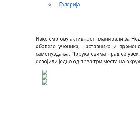
Галерија
Иако смо ову активност планирали за Нед
обавезе ученика, наставника и времен
самопуздања. Порука свима - рад се уве
освојили једно од прва три места на ок