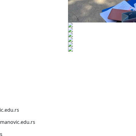
c.edu.rs
anovic.edu.rs
s