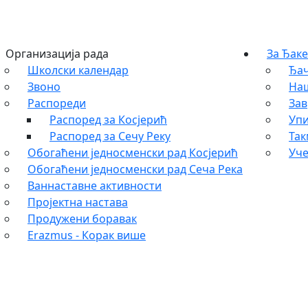
Организација рада
За Ђаке
Школски календар
Ђач
Звоно
На
Распореди
Зав
Распоред за Косјерић
Упи
Распоред за Сечу Реку
Та
Обогаћени једносменски рад Косјерић
Уче
Обогаћени једносменски рад Сеча Река
Ваннаставне активности
Пројектна настава
Продужени боравак
Erazmus - Корак више