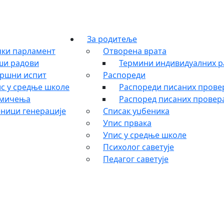
За родитеље
ки парламент
Отворена врата
ши радови
Термини индивидуалних р
ршни испит
Распореди
с у средње школе
Распореди писаних провер
кмичења
Распоред писаних провера
ници генерације
Списак уџбеника
Упис првака
Упис у средње школе
Психолог саветује
Педагог саветује