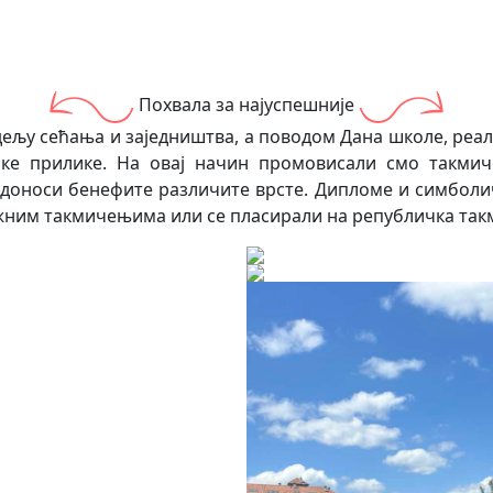
Похвала за најуспешније
ељу сећања и заједништва, а поводом Дана школе, реали
ске прилике. На овај начин промовисали смо такми
к доноси бенефите различите врсте. Дипломе и симболич
ружним такмичењима или се пласирали на републичка так