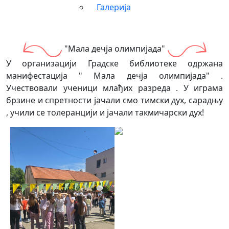
Галерија
"Мала дечја олимпијада"
У организацији Градске библиотеке одржана
манифестација " Мала дечја олимпијада" .
Учествовали ученици млађих разреда . У играма
брзине и спретности јачали смо тимски дух, сарадњу
, учили се толеранцији и јачали такмичарски дух!