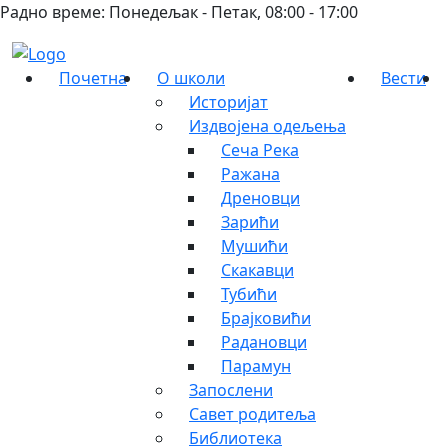
Радно време: Понедељак - Петак, 08:00 - 17:00
Почетна
О школи
Вести
Историјат
Издвојена одељења
Сеча Река
Ражана
Дреновци
Зарићи
Мушићи
Скакавци
Тубићи
Брајковићи
Радановци
Парамун
Запослени
Савет родитеља
Библиотека