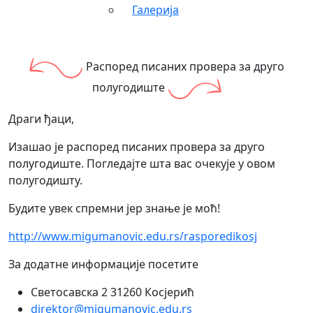
Галерија
Распоред писаних провера за друго
полугодиште
Драги ђаци,
Изашао је распоред писаних провера за друго
полугодиште. Погледајте шта вас очекује у овом
полугодишту.
Будите увек спремни јер знање је моћ!
http://www.migumanovic.edu.rs/rasporedikosj
За додатне информације посетите
Светосавска 2 31260 Косјерић
direktor@migumanovic.edu.rs