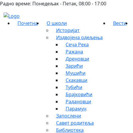
Радно време: Понедељак - Петак, 08:00 - 17:00
Почетна
О школи
Вести
Историјат
Издвојена одељења
Сеча Река
Ражана
Дреновци
Зарићи
Мушићи
Скакавци
Тубићи
Брајковићи
Радановци
Парамун
Запослени
Савет родитеља
Библиотека