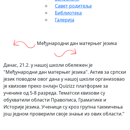
Савет родитеља
Библиотека
Галерија
Међународни дан матерњег језика
Данас, 21.2. у нашој школи обележен је
"Међународни дан матерњег језика". Актив за српски
језик поводом овог дана у нашој школи организовао
је квизове преко онлајн Quizizz платформе за
ученике од 5-8 разреда. Тематски квизови су
обухватили области Правописа, Граматике и
Историје језика. Ученици су кроз групна такмичења
још једном проверили своје знање из ових области."