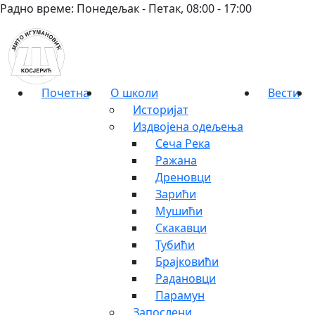
Радно време: Понедељак - Петак, 08:00 - 17:00
Почетна
О школи
Вести
Историјат
Издвојена одељења
Сеча Река
Ражана
Дреновци
Зарићи
Мушићи
Скакавци
Тубићи
Брајковићи
Радановци
Парамун
Запослени