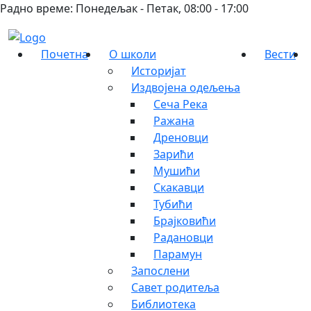
Радно време: Понедељак - Петак, 08:00 - 17:00
Почетна
О школи
Вести
Историјат
Издвојена одељења
Сеча Река
Ражана
Дреновци
Зарићи
Мушићи
Скакавци
Тубићи
Брајковићи
Радановци
Парамун
Запослени
Савет родитеља
Библиотека