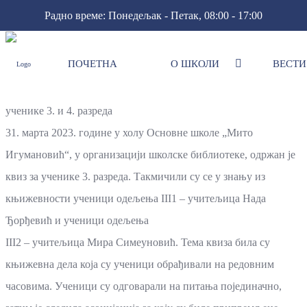
Радно време: Понедељак - Петак, 08:00 - 17:00
ПОЧЕТНА
О ШКОЛИ
ВЕСТИ
2. април – Међународни дан дечје књижевности
„2. април – Међународни дан дечје књижевности“ квиз за
ученике 3. и 4. разреда
31. марта 2023. године у холу Основне школе „Мито
Игумановић“, у организацији школске библиотеке, одржан је
квиз за ученике 3. разреда. Такмичили су се у знању из
књижевности ученици одељења III1 – учитељица Нада
Ђорђевић и ученици одељења
III2 – учитељица Мира Симеуновић. Тема квиза била су
књижевна дела која су ученици обрађивали на редовним
часовима. Ученици су одговарали на питања појединачно,