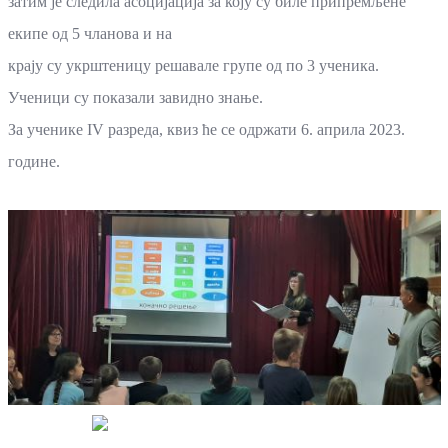
затим је следила асоцијација за коју су биле припремљене
екипе од 5 чланова и на
крају су укрштеницу решавале групе од по 3 ученика.
Ученици су показали завидно знање.
За ученике IV разреда, квиз ће се одржати 6. априла 2023.
године.